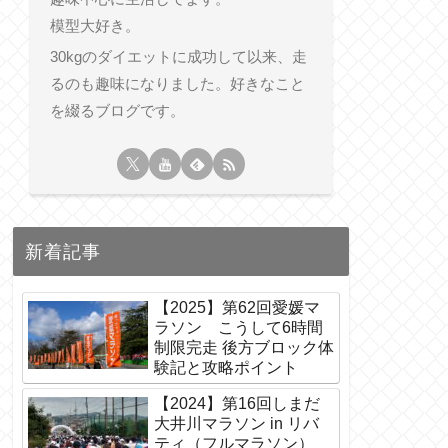
模型大好き。
30kgのダイエットに成功して以来、走
るのも趣味になりました。好きなこと
を綴るブログです。
新着記事
【2025】第62回愛媛マ
ラソン こうして6時間
制限完走 後方ブロック体
験記と攻略ポイント
【2024】第16回しまだ
大井川マラソン in リバ
ティ（フルマラソン）