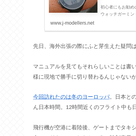
初心者にもお勧め
ウォッチガーミン GA
www.j-modellers.net
先日、海外出張の際にふと芽生えた疑問
マニュアルを見てもそれらしいことは書
様に現地で勝手に切り替わるんじゃない
今回訪れたのは冬のヨーロッパ
。日本と
ん日本時間。12時間近くのフライト中も
飛行機が空港に着陸後、ゲートまでタキ