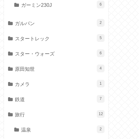
ガーミン230J
6
ガルパン
2
スタートレック
5
スター・ウォーズ
6
原田知世
4
カメラ
1
鉄道
7
旅行
12
温泉
2