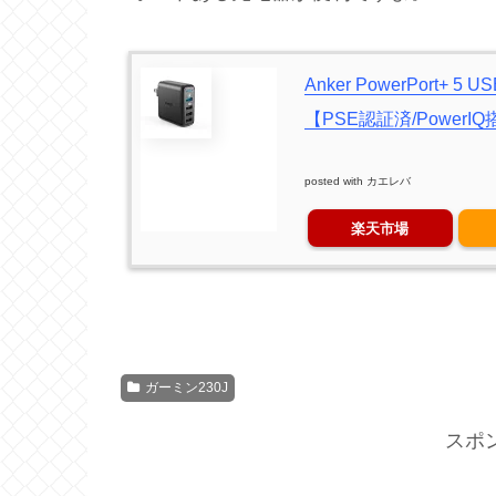
Anker PowerPort+ 5
【PSE認証済/PowerI
posted with
カエレバ
楽天市場
ガーミン230J
スポ