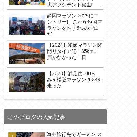
大アクシデント発生! リ
タイアの危機
静岡マラソン 2025にエ
ントリー! これが静岡マ
ラソンを推す6つの理由
だ
【2024】愛媛マラソン関
門リタイア記｜35kmに
届かなかった一日
【2023】満足度100％
みえ松阪マラソン2023を
走った
このブログの人気記事
海外旅行先でガーミン ス