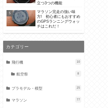
立つ3つの機能
マラソン完走の強い味
方! 初心者にもおすすめ
のGPSランニングウォッ
チはこれだ！
カテゴリー
飛行機
10
航空祭
8
プラモデル・模型
25
マラソン
77