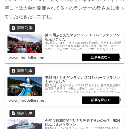
年こそは大会が開催されて多くのランナーの皆さんに走っ
ていただきたいですね。
第26回ふじえだマラソン (2019) ハーフマラソン
を走りました
第26回ふじえだマラソン2019年3月10日、今年もあの激坂
コースで名高い? 静岡県藤枝市の山間部「瀬戸谷」がコー
スの「ふじえだマラソン」のハーフマラソンを走りまし
た。山間部を走る、高低差300mの坂が売り物の大会で
す。ハーフマラソンの他に...
2019.03.10
www.j-modellers.net
第25回ふじえだマラソン (2018) ハーフマラソン
を走りました
第25回ふじえだマラソン2018年3月11日、静岡県藤枝市の
山間部「瀬戸谷」を舞台に開催された「ふじえだマラソ
ン」のハーフマラソンを走ってきました。ハーフマラソン
の参加人数は500人ほど。以前、昨年の様子も記事にしま
したが（下記参照）のどか...
2018.03.11
www.j-modellers.net
今年も制限時間ギリギリ完走できたのか? 第24
回ふじえだマラソン
第24回ふじえだマラソン ハーフ 出走2017年3月12日、